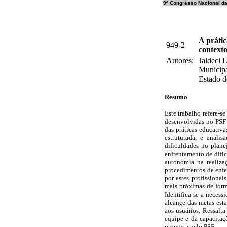
9º Congresso Nacional d
A práti
949-2
context
Autores:
Jaldeci L
Municipa
Estado d
Resumo
Este trabalho refere-se
desenvolvidas no PSF 
das práticas educativ
estruturada, e anali
dificuldades no plane
enfrentamento de dific
autonomia na realizaç
procedimentos de enfe
por estes profissiona
mais próximas de form
Identifica-se a neces
alcançe das metas esta
aos usuários. Ressalt
equipe e da capacitaç
proposta pelo PSF.