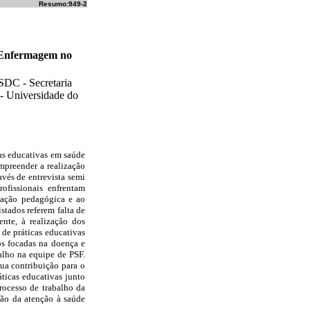
Resumo:949-2
e Enfermagem no
SDC - Secretaria
 - Universidade do
icas educativas em saúde
mpreender a realização
vés de entrevista semi
ofissionais enfrentam
itação pedagógica e ao
stados referem falta de
ente, à realização dos
de práticas educativas
os focadas na doença e
alho na equipe de PSF.
ua contribuição para o
áticas educativas junto
rocesso de trabalho da
ção da atenção à saúde