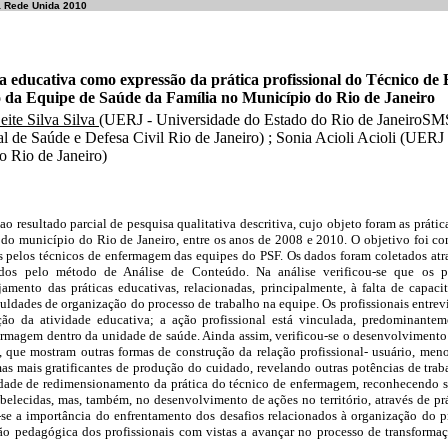
a Rede Unida 2010
ca educativa como expressão da prática profissional do Técnico d
o da Equipe de Saúde da Família no Município do Rio de Janeiro
eite Silva Silva
(UERJ - Universidade do Estado do Rio de JaneiroSM
l de Saúde e Defesa Civil Rio de Janeiro) ; Sonia Acioli Acioli (UERJ
o Rio de Janeiro)
 ao resultado parcial de pesquisa qualitativa descritiva, cujo objeto foram as prát
do município do Rio de Janeiro, entre os anos de 2008 e 2010. O objetivo foi co
as pelos técnicos de enfermagem das equipes do PSF. Os dados foram coletados atra
sados pelo método de Análise de Conteúdo. Na análise verificou-se que os pr
jamento das práticas educativas, relacionadas, principalmente, à falta de capac
uldades de organização do processo de trabalho na equipe. Os profissionais entrevi
ão da atividade educativa; a ação profissional está vinculada, predominantem
rmagem dentro da unidade de saúde. Ainda assim, verificou-se o desenvolvimento 
is, que mostram outras formas de construção da relação profissional- usuário, men
as mais gratificantes de produção do cuidado, revelando outras potências de trab
sidade de redimensionamento da prática do técnico de enfermagem, reconhecendo s
belecidas, mas, também, no desenvolvimento de ações no território, através de pr
a-se a importância do enfrentamento dos desafios relacionados à organização do p
ão pedagógica dos profissionais com vistas a avançar no processo de transforma