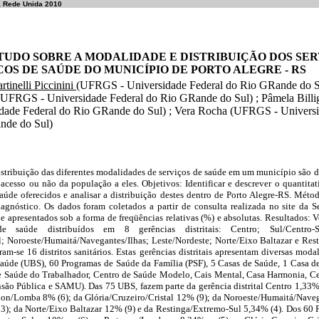
a Rede Unida 2010
TUDO SOBRE A MODALIDADE E DISTRIBUIÇÃO DOS SER
COS DE SAÚDE DO MUNICÍPIO DE PORTO ALEGRE - RS
rtinelli Piccinini
(UFRGS - Universidade Federal do Rio GRande do Su
UFRGS - Universidade Federal do Rio GRande do Sul) ; Pâmela Bill
dade Federal do Rio GRande do Sul) ; Vera Rocha (UFRGS - Universi
nde do Sul)
istribuição das diferentes modalidades de serviços de saúde em um município são 
 acesso ou não da população a eles. Objetivos: Identificar e descrever o quantita
aúde oferecidos e analisar a distribuição destes dentro de Porto Alegre-RS. Méto
diagnóstico. Os dados foram coletados a partir de consulta realizada no site da S
e apresentados sob a forma de freqüências relativas (%) e absolutas. Resultados: V
 saúde distribuídos em 8 gerências distritais: Centro; Sul/Centro-S
al; Noroeste/Humaitá/Navegantes/Ilhas; Leste/Nordeste; Norte/Eixo Baltazar e Res
ram-se 16 distritos sanitários. Estas gerências distritais apresentam diversas moda
aúde (UBS), 60 Programas de Saúde da Família (PSF), 5 Casas de Saúde, 1 Casa de
de Saúde do Trabalhador, Centro de Saúde Modelo, Cais Mental, Casa Harmonia, Ce
são Pública e SAMU). Das 75 UBS, fazem parte da gerência distrital Centro 1,33% 
non/Lomba 8% (6); da Glória/Cruzeiro/Cristal 12% (9); da Noroeste/Humaitá/Navega
3); da Norte/Eixo Baltazar 12% (9) e da Restinga/Extremo-Sul 5,34% (4). Dos 60 P