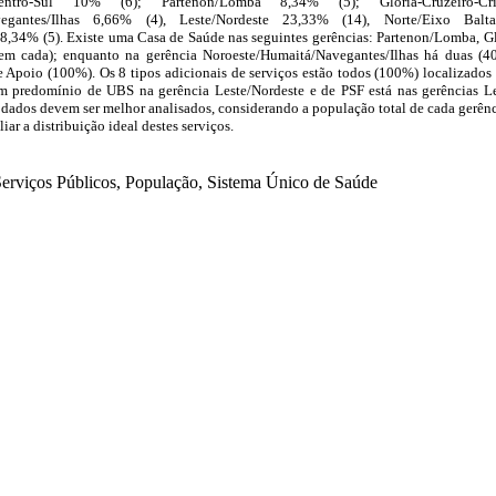
ntro-Sul 10% (6); Partenon/Lomba 8,34% (5); Glória-Cruzeiro-Cr
avegantes/Ilhas 6,66% (4), Leste/Nordeste 23,33% (14), Norte/Eixo Bal
8,34% (5). Existe uma Casa de Saúde nas seguintes gerências: Partenon/Lomba, Gló
em cada); enquanto na gerência Noroeste/Humaitá/Navegantes/Ilhas há duas (40
 Apoio (100%). Os 8 tipos adicionais de serviços estão todos (100%) localizados
 predomínio de UBS na gerência Leste/Nordeste e de PSF está nas gerências Les
s dados devem ser melhor analisados, considerando a população total de cada gerênc
ar a distribuição ideal destes serviços.
erviços Públicos, População, Sistema Único de Saúde