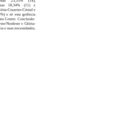
istal 23,33% (14),
tazar 18,34% (11) e
ria-Cruzeiro-Cristal e
%) e só esta gerência
 no Centro. Conclusão:
te/Nordeste e Glória-
ia e suas necessidades,