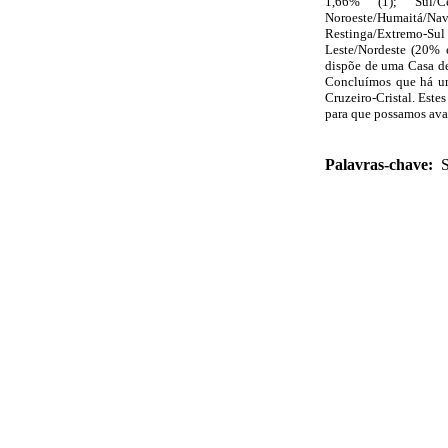
1,66% (1); Sul/Ce
Noroeste/Humaitá/N
Restinga/Extremo-Sul 
Leste/Nordeste (20% 
dispõe de uma Casa de
Concluímos que há um
Cruzeiro-Cristal. Este
para que possamos avali
Palavras-chave:
S