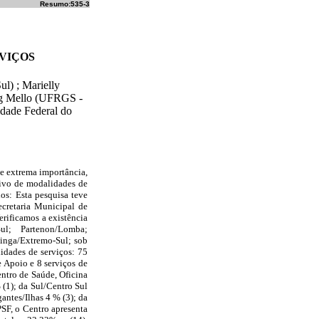
Resumo:535-3
VIÇOS
l) ; Marielly
ig Mello (UFRGS -
dade Federal do
de extrema importância,
tivo de modalidades de
dos: Esta pesquisa teve
ecretaria Municipal de
erificamos a existência
ul; Partenon/Lomba;
tinga/Extremo-Sul; sob
lidades de serviços: 75
 Apoio e 8 serviços de
ntro de Saúde, Oficina
(1); da Sul/Centro Sul
ntes/Ilhas 4 % (3); da
SF, o Centro apresenta