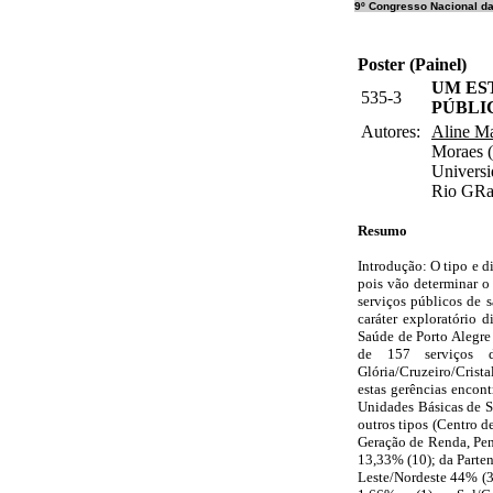
9º Congresso Nacional d
Poster (Painel)
UM ES
535-3
PÚBLI
Autores:
Aline Ma
Moraes (
Universi
Rio GRa
Resumo
Introdução: O tipo e d
pois vão determinar o
serviços públicos de s
caráter exploratório 
Saúde de Porto Alegre 
de 157 serviços de
Glória/Cruzeiro/Crist
estas gerências encont
Unidades Básicas de S
outros tipos (Centro 
Geração de Renda, Pen
13,33% (10); da Parte
Leste/Nordeste 44% (3