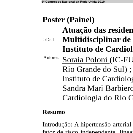
9º Congresso Nacional da Rede Unida 2010
Poster (Painel)
Atuação das reside
Multidisciplinar de
515-1
Instituto de Cardio
Autores:
Soraia Poloni
(IC-FU
Rio Grande do Sul) ;
Instituto de Cardiolo
Sandra Mari Barbiero
Cardiologia do Rio G
Resumo
Introdução: A hipertensão arteria
fator de risco independente, line