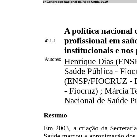
9º Congresso Nacional da Rede Unida 2010
A política nacional
profissional em saúd
451-1
institucionais e nos
Autores:
Henrique Dias
(ENSP
Saúde Pública - Fioc
(ENSP/FIOCRUZ - Es
- Fiocruz) ; Márcia
Nacional de Saúde Pú
Resumo
Em 2003, a criação da Secretari
Saúde marcou a aproximação dos 