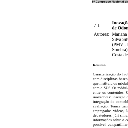
9º Congresso Nacional d
Inovaçõ
7-1
de Odon
Autores:
Mariana
Silva Si
(PMV - P
Sombra) 
Costa de
Resumo
Caracterização do Pro
com disciplinas basea
que instituiu os módu
com o SUS. Os módulos
entre os conteúdos. 
inovadoras: inserção d
integração de conteúd
avaliação. Temas tra
empregado: vídeos, le
debatedores, júri simu
informações sobre o co
possível compartilha