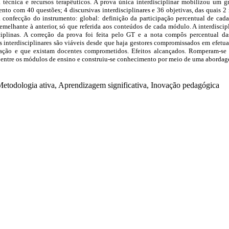
 técnica e recursos terapêuticos. A prova única interdisciplinar mobilizou um g
to com 40 questões; 4 discursivas interdisciplinares e 36 objetivas, das quais 2
da confecção do instrumento: global: definição da participação percentual de cada
semelhante à anterior, só que referida aos conteúdos de cada módulo. A interdiscipl
sciplinas. A correção da prova foi feita pelo GT e a nota compôs percentual das
interdisciplinares são viáveis desde que haja gestores compromissados em efetu
ação e que existam docentes comprometidos. Efeitos alcançados. Romperam-se ba
ce entre os módulos de ensino e construiu-se conhecimento por meio de uma abordag
etodologia ativa, Aprendizagem significativa, Inovação pedagógica