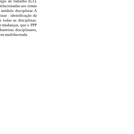
rupo de trabalho (GT).
 relacionadas aos temas
 módulo disciplinar. A
inar : identificação da
 todas as disciplinas.
ar mudanças, que o PPP
rreiras disciplinares,
em multifacetada.