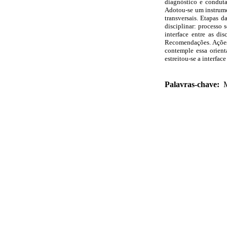
diagnóstico e conduta
Adotou-se um instrumen
transversais. Etapas 
disciplinar: processo 
interface entre as di
Recomendações. Ações 
contemple essa orient
estreitou-se a interfa
Palavras-chave:
M