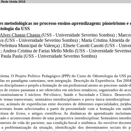
a Rede Unida 2010
es metodológicas no processo ensino-aprendizagem: pioneirismo e
tologia da USS
 Alves Chagas Chagas
(USS - Universidade Severino Sombra) ; Marco
lva (USS - Universidade Severino Sombra) ; Maria Cristina Almeida d
refeitura Municipal de Valença) ; Elisete Casotti Casotti (USS - Unive
; Andrea Cristina de Farias Mello Mello (USS - Universidade Severin
 Paula Paula (USS - Universidade Severino Sombra)
blema. O Projeto Político Pedagógico (PPP) do Curso de Odontologia da USS pos
das no paradigma cartesiano, sem integração. Descrição da Experiência. Em 20
los disciplinares e propôs a formação de um profissional atento ao processo saúde
 de ensino passaram a ser oferecidos em núcleos temáticos, organizados de acor
Constituíram-se 3 núcleos: Pré-clínico; Saúde e Sociedade e Clínico. Desenvol
e temas transversais; seminários interdisciplinares e prova única interdisciplinar
os; acúmulo de experiências entre docentes de diferentes especialidades; (re)di
nsversais foram selecionados a partir da proximidade com a formação em saúd
itura de livros, e artigos científicos. As dinâmicas de aprendizado incluíram
lado e aconteceram dentro de uma perspectiva interdisciplinar. Seminários interdi
ntexto de vida do paciente, sua condição bucal e sistêmica. Ao envolver docentes
r a problematização da situação, identificação dos determinantes sociais do p