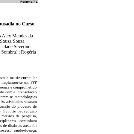
Resumo:7-1
 ousadia no Curso
s Alex Mendes da
e Souza Souza
rsidade Severino
o Sombra) ; Rogéria
suía matriz curricular
04 implantou-se um PPP
-doença e comprometido
do com a inter-relação
veram-se metodologias
. As atividades visaram
scussão do processo de
e. Suporte pedagógico
 roteiros de pesquisa,
sciplinares - continham
 de distintas áreas foi
rocesso saúde-doença,